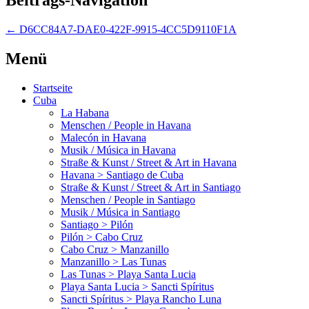
←
D6CC84A7-DAE0-422F-9915-4CC5D9110F1A
Menü
Startseite
Cuba
La Habana
Menschen / People in Havana
Malecón in Havana
Musik / Música in Havana
Straße & Kunst / Street & Art in Havana
Havana > Santiago de Cuba
Straße & Kunst / Street & Art in Santiago
Menschen / People in Santiago
Musik / Música in Santiago
Santiago > Pilón
Pilón > Cabo Cruz
Cabo Cruz > Manzanillo
Manzanillo > Las Tunas
Las Tunas > Playa Santa Lucia
Playa Santa Lucia > Sancti Spíritus
Sancti Spíritus > Playa Rancho Luna