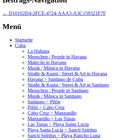
←
D10102D4-2FCE-4724-AAA3-A3C159321F7F
Menü
Startseite
Cuba
La Habana
Menschen / People in Havana
Malecón in Havana
Musik / Música in Havana
Straße & Kunst / Street & Art in Havana
Havana > Santiago de Cuba
Straße & Kunst / Street & Art in Santiago
Menschen / People in Santiago
Musik / Música in Santiago
Santiago > Pilón
Pilón > Cabo Cruz
Cabo Cruz > Manzanillo
Manzanillo > Las Tunas
Las Tunas > Playa Santa Lucia
Playa Santa Lucia > Sancti Spíritus
Sancti Spíritus > Playa Rancho Luna