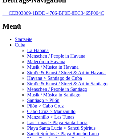
←
CEB03869-1BDD-4706-BF0E-8EC3465F004C
Menü
Startseite
Cuba
La Habana
Menschen / People in Havana
Malecón in Havana
Musik / Música in Havana
Straße & Kunst / Street & Art in Havana
Havana > Santiago de Cuba
Straße & Kunst / Street & Art in Santiago
Menschen / People in Santiago
Musik / Música in Santiago
Santiago > Pilón
Pilón > Cabo Cruz
Cabo Cruz > Manzanillo
Manzanillo > Las Tunas
Las Tunas > Playa Santa Lucia
Playa Santa Lucia > Sancti Spíritus
Sancti Spíritus > Playa Rancho Luna