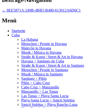
←
8EE5871A-249B-4BB5-B480-613012A6D6C1
Menü
Startseite
Cuba
La Habana
Menschen / People in Havana
Malecón in Havana
Musik / Música in Havana
Straße & Kunst / Street & Art in Havana
Havana > Santiago de Cuba
Straße & Kunst / Street & Art in Santiago
Menschen / People in Santiago
Musik / Música in Santiago
Santiago > Pilón
Pilón > Cabo Cruz
Cabo Cruz > Manzanillo
Manzanillo > Las Tunas
Las Tunas > Playa Santa Lucia
Playa Santa Lucia > Sancti Spíritus
Sancti Spíritus > Playa Rancho Luna