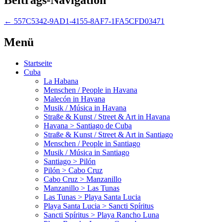
←
557C5342-9AD1-4155-8AF7-1FA5CFD03471
Menü
Startseite
Cuba
La Habana
Menschen / People in Havana
Malecón in Havana
Musik / Música in Havana
Straße & Kunst / Street & Art in Havana
Havana > Santiago de Cuba
Straße & Kunst / Street & Art in Santiago
Menschen / People in Santiago
Musik / Música in Santiago
Santiago > Pilón
Pilón > Cabo Cruz
Cabo Cruz > Manzanillo
Manzanillo > Las Tunas
Las Tunas > Playa Santa Lucia
Playa Santa Lucia > Sancti Spíritus
Sancti Spíritus > Playa Rancho Luna