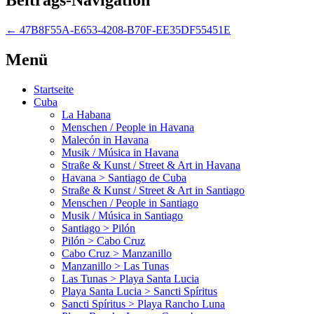
←
47B8F55A-E653-4208-B70F-EE35DF55451E
Menü
Startseite
Cuba
La Habana
Menschen / People in Havana
Malecón in Havana
Musik / Música in Havana
Straße & Kunst / Street & Art in Havana
Havana > Santiago de Cuba
Straße & Kunst / Street & Art in Santiago
Menschen / People in Santiago
Musik / Música in Santiago
Santiago > Pilón
Pilón > Cabo Cruz
Cabo Cruz > Manzanillo
Manzanillo > Las Tunas
Las Tunas > Playa Santa Lucia
Playa Santa Lucia > Sancti Spíritus
Sancti Spíritus > Playa Rancho Luna