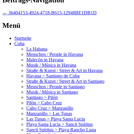
←
36404153-4924-4718-B615-12948BE1DB1D
Menü
Startseite
Cuba
La Habana
Menschen / People in Havana
Malecón in Havana
Musik / Música in Havana
Straße & Kunst / Street & Art in Havana
Havana > Santiago de Cuba
Straße & Kunst / Street & Art in Santiago
Menschen / People in Santiago
Musik / Música in Santiago
Santiago > Pilón
Pilón > Cabo Cruz
Cabo Cruz > Manzanillo
Manzanillo > Las Tunas
Las Tunas > Playa Santa Lucia
Playa Santa Lucia > Sancti Spíritus
Sancti Spíritus > Playa Rancho Luna