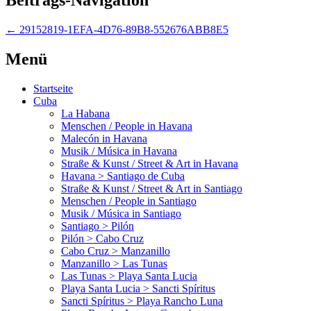
←
29152819-1EFA-4D76-89B8-552676ABB8E5
Menü
Startseite
Cuba
La Habana
Menschen / People in Havana
Malecón in Havana
Musik / Música in Havana
Straße & Kunst / Street & Art in Havana
Havana > Santiago de Cuba
Straße & Kunst / Street & Art in Santiago
Menschen / People in Santiago
Musik / Música in Santiago
Santiago > Pilón
Pilón > Cabo Cruz
Cabo Cruz > Manzanillo
Manzanillo > Las Tunas
Las Tunas > Playa Santa Lucia
Playa Santa Lucia > Sancti Spíritus
Sancti Spíritus > Playa Rancho Luna