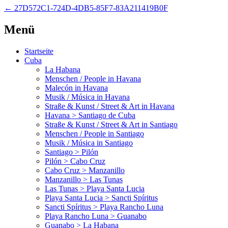
←
27D572C1-724D-4DB5-85F7-83A211419B0F
Menü
Startseite
Cuba
La Habana
Menschen / People in Havana
Malecón in Havana
Musik / Música in Havana
Straße & Kunst / Street & Art in Havana
Havana > Santiago de Cuba
Straße & Kunst / Street & Art in Santiago
Menschen / People in Santiago
Musik / Música in Santiago
Santiago > Pilón
Pilón > Cabo Cruz
Cabo Cruz > Manzanillo
Manzanillo > Las Tunas
Las Tunas > Playa Santa Lucia
Playa Santa Lucia > Sancti Spíritus
Sancti Spíritus > Playa Rancho Luna
Playa Rancho Luna > Guanabo
Guanabo > La Habana