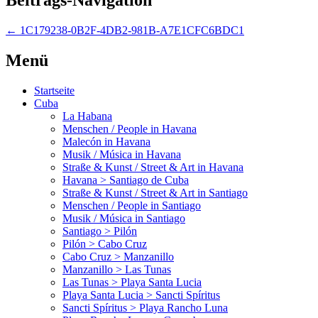
←
1C179238-0B2F-4DB2-981B-A7E1CFC6BDC1
Menü
Startseite
Cuba
La Habana
Menschen / People in Havana
Malecón in Havana
Musik / Música in Havana
Straße & Kunst / Street & Art in Havana
Havana > Santiago de Cuba
Straße & Kunst / Street & Art in Santiago
Menschen / People in Santiago
Musik / Música in Santiago
Santiago > Pilón
Pilón > Cabo Cruz
Cabo Cruz > Manzanillo
Manzanillo > Las Tunas
Las Tunas > Playa Santa Lucia
Playa Santa Lucia > Sancti Spíritus
Sancti Spíritus > Playa Rancho Luna