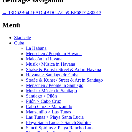
←
13D62B64-16AD-4BDC-AC59-BF68D1430013
Menü
Startseite
Cuba
La Habana
Menschen / People in Havana
Malecón in Havana
Musik / Música in Havana
Straße & Kunst / Street & Art in Havana
Havana > Santiago de Cuba
Straße & Kunst / Street & Art in Santiago
Menschen / People in Santiago
Musik / Música in Santiago
Santiago > Pilón
Pilón > Cabo Cruz
Cabo Cruz > Manzanillo
Manzanillo > Las Tunas
Las Tunas > Playa Santa Lucia
Playa Santa Lucia > Sancti Spíritus
Sancti Spíritus > Playa Rancho Luna