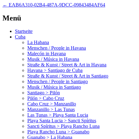
←
EAB6A310-02B4-487A-9DCC-09843484AF64
Menü
Startseite
Cuba
La Habana
Menschen / People in Havana
Malecón in Havana
Musik / Música in Havana
Straße & Kunst / Street & Art in Havana
Havana > Santiago de Cuba
Straße & Kunst / Street & Art in Santiago
Menschen / People in Santiago
Musik / Música in Santiago
Santiago > Pilón
Pilón > Cabo Cruz
Cabo Cruz > Manzanillo
Manzanillo > Las Tunas
Las Tunas > Playa Santa Lucia
Playa Santa Lucia > Sancti Spíritus
Sancti Spíritus > Playa Rancho Luna
Playa Rancho Luna > Guanabo
Guanabo > La Habana