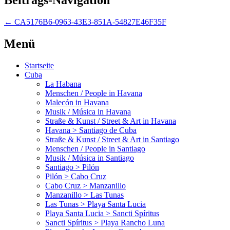
←
CA5176B6-0963-43E3-851A-54827E46F35F
Menü
Startseite
Cuba
La Habana
Menschen / People in Havana
Malecón in Havana
Musik / Música in Havana
Straße & Kunst / Street & Art in Havana
Havana > Santiago de Cuba
Straße & Kunst / Street & Art in Santiago
Menschen / People in Santiago
Musik / Música in Santiago
Santiago > Pilón
Pilón > Cabo Cruz
Cabo Cruz > Manzanillo
Manzanillo > Las Tunas
Las Tunas > Playa Santa Lucia
Playa Santa Lucia > Sancti Spíritus
Sancti Spíritus > Playa Rancho Luna